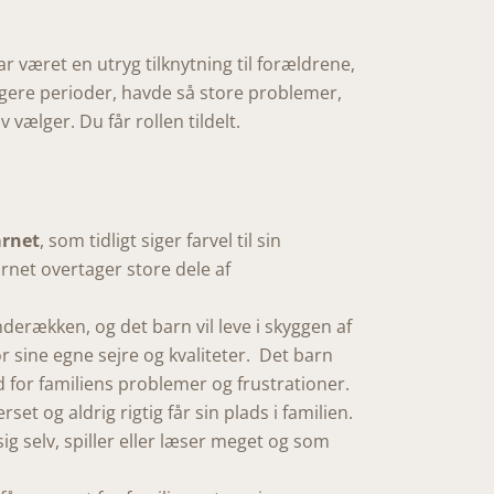
har været en utryg tilknytning til forældrene,
ængere perioder, havde så store problemer,
 vælger. Du får rollen tildelt.
arnet
, som tidligt siger farvel til sin
net overtager store dele af
erækken, og det barn vil leve i skyggen af
for sine egne sejre og kvaliteter. Det barn
d for familiens problemer og frustrationer.
et og aldrig rigtig får sin plads i familien.
ig selv, spiller eller læser meget og som