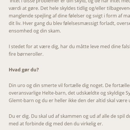
Intet i disse problemer er din skyld, og de har intet me
værdi at gøre. Det hele skyldes tidlig og/eller tilbageve
manglende spejling af dine følelser og svigt i form af 
dit liv. Hver gang du blev følelsesmæssigt forladt, overset
ensomhed og din skam.
I stedet for at være dig, har du måtte leve med dine falsk
fire børneroller.
Hvad gør du?
Din uro og din smerte vil fortælle dig noget. De fortælle
overansvarlige Helte-barn, det udskældte og skyldige S
Glemt-barn og du er heller ikke den der altid skal være
Du er dig. Du skal ud af skammen og ud af alle de spil du
med at forbinde dig med den du virkelig er.