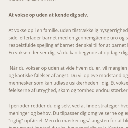
At vokse op uden at kende dig selv.
At vokse op i en familie, uden tilstrækkelig nysgerrigh
side, efterlader barnet med en gennemgående uro og s
respektfulde spejling af barnet der skal til for at barnet
En voksen der ser dig, så du kan begynde at opdage dig 
Når du vokser op uden at vide hvem du er, vil manglen
og kaotiske følelser af angst. Du vil opleve modstand 
mennesker som kan udløse usikkerheden i dig. Et vokse
følelserne af utryghed, skam og tomhed endnu stærker
I perioder redder du dig selv, ved at finde strategier hv
meninger og behov. Du tilpasser dig omgivelserne og er
”rigtig” opførsel. Men du mærker også angsten for at bl