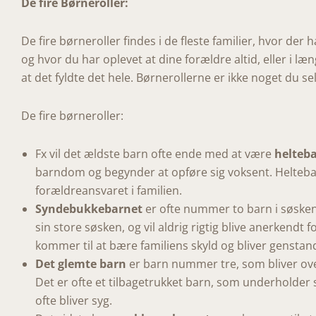
De fire Børneroller:
De fire børneroller findes i de fleste familier, hvor der 
og hvor du har oplevet at dine forældre altid, eller i l
at det fyldte det hele. Børnerollerne er ikke noget du selv
De fire børneroller:
Fx vil det ældste barn ofte ende med at være
helteb
barndom og begynder at opføre sig voksent. Heltebar
forældreansvaret i familien.
Syndebukkebarnet
er ofte nummer to barn i søskend
sin store søsken, og vil aldrig rigtig blive anerkendt 
kommer til at bære familiens skyld og bliver genstan
Det glemte barn
er barn nummer tre, som bliver overs
Det er ofte et tilbagetrukket barn, som underholder s
ofte bliver syg.