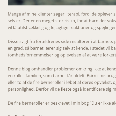
Mange af mine klienter søger i terapi, fordi de oplever
selv er. Der er en meget stor risiko, for at børn der vok
vil få utilstrækkelig og fejlagtige reaktioner og spejli
Disse svigt fra forældrenes side resulterer i at barnets
en grad, så barnet lærer sig selv at kende. I stedet vil
tomhedsfornemmelser og oplevelsen af at være forkert
Denne blog omhandler problemer omkring ikke at kende si
en rolle i familien, som barnet får tildelt. Børn i misbru
eller to af de fire børneroller i løbet af deres opvækst, 
personlighed. Derfor vil de fleste også identificere sig
De fire børneroller er beskrevet i min bog ”Du er ikke a