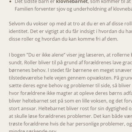
Det sidste barn er
klovnebarnet
, som kommer til at 
Familien forventer sjov og underholdning af klovneb
Selvom du vokser op med at tro at du er en af disse roll
identitet. Det er vigtigt at du får indsigt i hvordan du ha
disse roller og hvordan du kan komme fri af dem.
I bogen ”Du er ikke alene” viser jeg læseren, at rollerne
sundt. Roller bliver til på grund af forældrenes lave
børnenes behov. I stedet får børnene en meget snæver
tilstedeværelse hele vejen gennem opvæksten. På grund
sætte deres egne behov og problemer til side, så blive
hvor forældrene ikke magter at opleve deres børns ad
bliver heltebarnet set på som en lille voksen, og det fo
stort ansvar. Heltebarnet bliver rost for sin dygtighed og 
at skulle løse forældrenes problemer. Det kan både vær
trøste forældrene hvis de har personlige problemer, og a
mindre søskende osv.