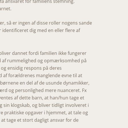
få ansvaret for familiens stemning.
arnet.
er, så er ingen af disse roller nogens sande
r identificeret dig med en eller flere af
 bliver dannet fordi familien ikke fungerer
 grad af rummelighed og opmærksomhed på
 og ensidig respons på deres
 af forældrenes manglende evne til at
r børnene en del af de usunde dynamikker,
færd og personlighed mere nuanceret. Fx
rventes af dette barn, at han/hun tage et
sin klogskab, og bliver tidligt involveret i
e praktiske opgaver i hjemmet, at tale og
t tage et stort dagligt ansvar for de