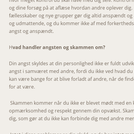
hvor meget kontrol du skal have med dig selv. Kontrol 
og dine forsøg på at aflæse hvordan andre oplever di
fællesskaber og nye grupper gør dig altid anspændt og an
og udmattende, og du kommer ikke af med forkerthedsf
angst og anspændt.
H
vad handler angsten og skammen om?
Din angst skyldes at din personlighed ikke er fuldt udvik
angst i samværet med andre, fordi du ikke ved hvad du 
kan være bange for at blive forladt af andre, når de find
for at være.
Skammen kommer når du ikke er blevet mødt med en kon
opmærksomhed og respekt gennem din opvækst. Skam f
dig, som gør at du ikke kan forbinde dig med andre me