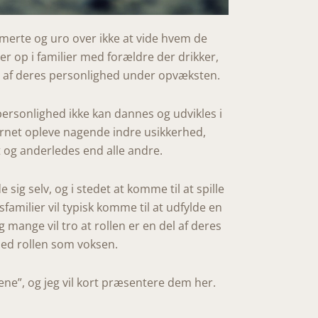
 smerte og uro over ikke at vide hvem de
ser op i familier med forældre der drikker,
nger af deres personlighed under opvæksten.
 personlighed ikke kan dannes og udvikles i
 barnet opleve nagende indre usikkerhed,
 og anderledes end alle andre.
g selv, og i stedet at komme til at spille
gsfamilier vil typisk komme til at udfylde en
og mange vil tro at rollen er en del af deres
 med rollen som voksen.
lene”, og jeg vil kort præsentere dem her.