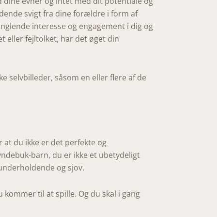
d dine evner og intet med dit potentiale og
ndende svigt fra dine forældre i form af
manglende interesse og engagement i dig og
 eller fejltolket, har det øget din
e selvbilleder, såsom en eller flere af de
r at du ikke er det perfekte og
yndebuk-barn, du er ikke et ubetydeligt
 underholdende og sjov.
 kommer til at spille. Og du skal i gang