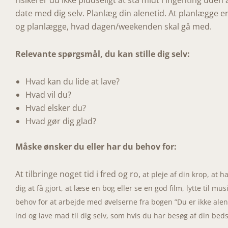
risikerer du ikke pludseligt at stå midt i ingenting uden a
date med dig selv. Planlæg din alenetid. At planlægge er
og planlægge, hvad dagen/weekenden skal gå med.
Relevante spørgsmål, du kan stille dig selv:
Hvad kan du lide at lave?
Hvad vil du?
Hvad elsker du?
Hvad gør dig glad?
Måske ønsker du eller har du behov for:
At tilbringe noget tid i fred og ro,
at pleje af din krop,
at h
dig at få gjort, at
læse en bog eller se en god film,
lytte til mu
behov for at
arbejde med øvelserne fra bogen ”Du er ikke alene
ind og lave mad til dig selv, som hvis du har besøg af din beds