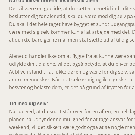
Når du lukker dørene: kvalitetstid alene
Det vil være en god idé, at du sætter alenetid ind i dit
beslutter dig for alenetid, skal du være med dig selv på
Du skal i det hele taget have bygget et sundt udgangspunk
være med sig selv kommer kun af at arbejde med det. De
at du ikke bare gerne
må
, men
skal
sætte tid af til dig se
Alenetid handler ikke om at flygte fra at kunne være 
udfylde din tid alene, vil det også betyde, at du bliver
At blive i stand til at lukke døren og være for dig selv,
andre mennesker. Når du trækker dig og ikke ønsker at t
besvær og belaste dem, er det på grund af frygten for at 
Tid med dig selv:
Når du ved, at du snart står over for en aften, en hel d
planer, så udnyt denne mulighed for at tage ansvar for t
weekend, vil det sikkert være godt også at se nogle me