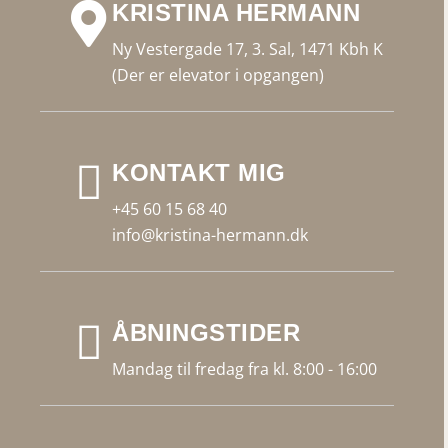
KRISTINA HERMANN
Ny Vestergade 17, 3. Sal, 1471 Kbh K
(Der er elevator i opgangen)
KONTAKT MIG
+45 60 15 68 40
info@kristina-hermann.dk
ÅBNINGSTIDER
Mandag til fredag fra kl. 8:00 - 16:00
F
Y
L
a
o
i