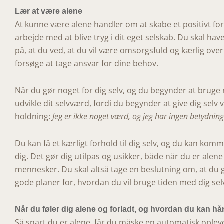
Lær at være alene
At kunne være alene handler om at skabe et positivt forh
arbejde med at blive tryg i dit eget selskab. Du skal have
på, at du ved, at du vil være omsorgsfuld og kærlig overfo
forsøge at tage ansvar for dine behov.
Når du gør noget for dig selv, og du begynder at bruge n
udvikle dit selvværd, fordi du begynder at give dig selv
holdning:
Jeg er ikke noget værd, og jeg har ingen betydning
Du kan få et kærligt forhold til dig selv, og du kan komm
dig. Det gør dig utilpas og usikker, både når du er al
mennesker. Du skal altså tage en beslutning om, at du ge
gode planer for, hvordan du vil bruge tiden med dig sel
Når du føler dig alene og forladt, og hvordan du kan hå
Så snart du er alene, får du måske en automatisk oplevel