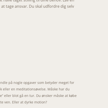
t have taget stilling til dine behov. Lav en
 at tage ansvar. Du skal udfordre dig selv
andle på nogle opgaver som betyder meget for
sik eller en meditationsøvelse. Måske har du
” eller blot
gå en tur. Du ønsker måske
at købe
te ven. Eller at dyrke
motion?