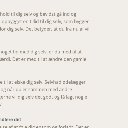
old til dig selv og bevidst gå ind og
 opbygget en tillid til dig selv, som bygger
r dig selv. Det betyder, at du fra nu af vil
oget tid med dig selv, er du med til at
 værdi. Det er med til at ændre den gamle
.
e til at elske dig selv. Selvhad ødelægger
ene og når du er sammen med andre
rne vil dig selv det godt og få lagt nogle
v.
ndtere det
se af at føle dig ensom og forladt. Det er