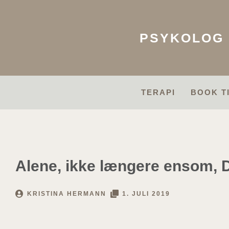
Gå
til
indholdet
PSYKOLOG
TERAPI
BOOK T
Alene, ikke længere ensom, D
KRISTINA HERMANN
1. JULI 2019