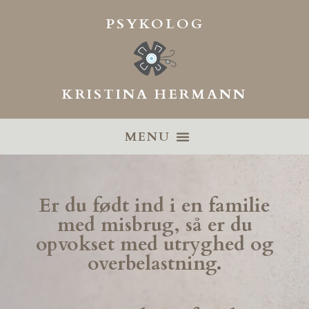
Gå
PSYKOLOG
til
indholdet
KRISTINA HERMANN
OM KRISTINA
Er du født ind i en familie
med misbrug, så er du
opvokset med utryghed og
overbelastning.