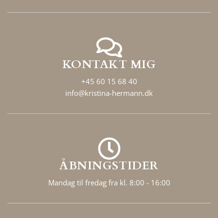
KONTAKT MIG
+45 60 15 68 40
info@kristina-hermann.dk
ÅBNINGSTIDER
Mandag til fredag fra kl. 8:00 - 16:00
F
Y
L