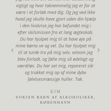
vigtigt og hvor taknemmelig jeg er for at
i
være i et forløb med dig. Og jeg ved ikke
h
hvad jeg skulle have gjort uden din hjælp
me
i den livskrise jeg har befundet mig i
je
efter skilsmissen fra et lang ægteskab.
Du har hjulpet mig til at have øje på
mine børns ve og vel. Du har hjulpet mig
s
til at turde tro på mig selv, selvom jeg
blev forladt, og følte mig så ødelagt og
værdiløs. Du har set mig, repareret sår
V
og trukket mig op af mine dybe
følelsesmæssige huller. Tak.
KIM
VOKSEN BARN AF ALKOHOLIKER,
KØBENHAVN