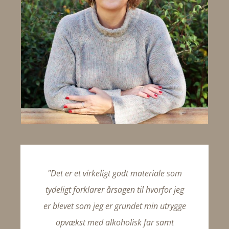
"Det er et virkeligt godt materiale som
tydeligt forklarer årsagen til hvorfor jeg
er blevet som jeg er grundet min utrygge
opvækst med alkoholisk far samt